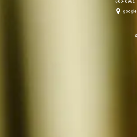
600-0961
google
©