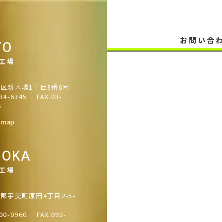
お問い合
YO
/工場
区新木場1丁目3番6号
34-6345
FAX.03-
6
 map
UOKA
/工場
郡宇美町原田4丁目2-5-
00-0960
FAX.092-