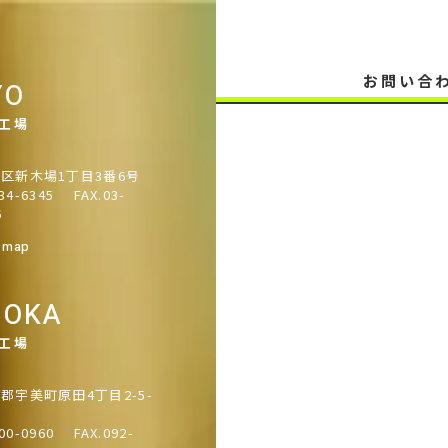
お問い合
YO
/工場
区新木場1丁目3番6号
34-6345
FAX.03-
6
 map
UOKA
/工場
郡宇美町原田4丁目2-5-
00-0960
FAX.092-