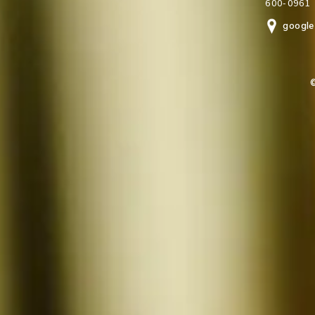
600-0961
google
©